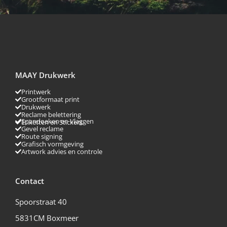
MAAY Drukwerk
Printwerk
Grootformaat print
Drukwerk
Reclame belettering
Spandoeken en Vlaggen
Etiketten en Stickers
Gevel reclame
Route signing
Grafisch vormgeving
Artwork advies en controle
Contact
Spoorstraat 40
5831CM Boxmeer