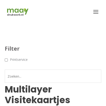
Ga
naar
de
inhoud
Filter
Printservice
Multilayer
Visitekaartjes