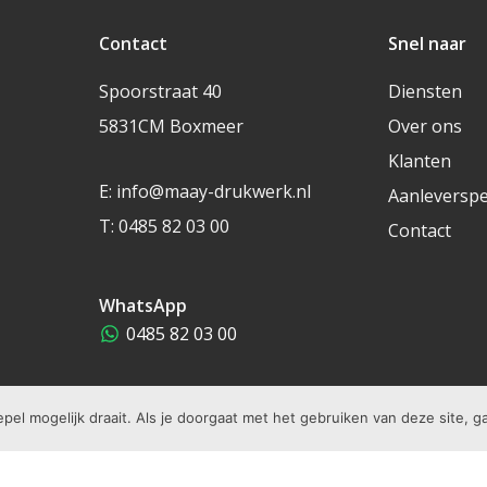
Contact
Snel naar
Spoorstraat 40
Diensten
5831CM Boxmeer
Over ons
Klanten
E:
info@maay-drukwerk.nl
Aanleverspec
T:
0485 82 03 00
Contact
WhatsApp
0485 82 03 00
el mogelijk draait. Als je doorgaat met het gebruiken van deze site, g