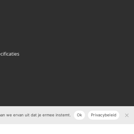
ificaties
aan we ervan uit dat je ermee instemt.
Ok
Privacybeleid