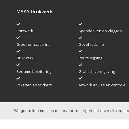
MAAY Drukwerk
Printwerk
Spandoeken en Vlaggen
Grootformaat print
Gevel reclame
Drukwerk
Route signing
Reclame belettering
Grafisch vormgeving
Etiketten en Stickers
Artwork advies en controle
We gebruiken cookies om ervoor te zorgen dat onze site zo soep