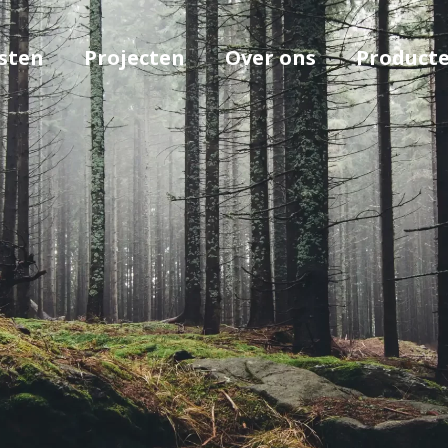
sten
Projecten
Over ons
Product